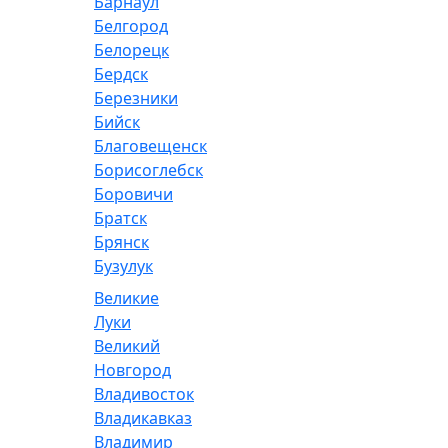
Барнаул
Белгород
Белорецк
Бердск
Березники
Бийск
Благовещенск
Борисоглебск
Боровичи
Братск
Брянск
Бузулук
Великие
Луки
Великий
Новгород
Владивосток
Владикавказ
Владимир