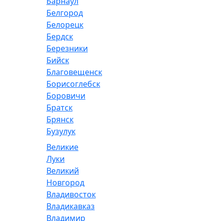
Барнаул
Белгород
Белорецк
Бердск
Березники
Бийск
Благовещенск
Борисоглебск
Боровичи
Братск
Брянск
Бузулук
Великие
Луки
Великий
Новгород
Владивосток
Владикавказ
Владимир