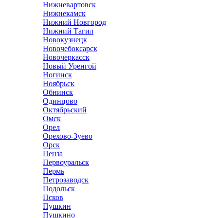
Нижневартовск
Нижнекамск
Нижний Новгород
Нижний Тагил
Новокузнецк
Новочебоксарск
Новочеркасск
Новый Уренгой
Ногинск
Ноябрьск
Обнинск
Одинцово
Октябрьский
Омск
Орел
Орехово-Зуево
Орск
Пенза
Первоуральск
Пермь
Петрозаводск
Подольск
Псков
Пушкин
Пушкино