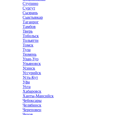
Ступино
Сургут
Сызрань
Сыктывкар
Таганрог
Тамбов
Тверь
Тобольск
Тольятти
Томск
Тула
Тюмень
Улан-Удэ
Ульяновск
Усинск
Уссурийск
Усть-Кут
Уфа
Ухта
Хабаровск
Ханты-Мансийск
Чебоксары
Челябинск
Череповец
Чехов