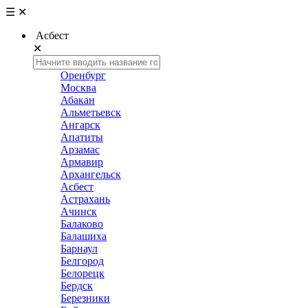
☰
✕
Асбест
✕
Оренбург
Москва
Абакан
Альметьевск
Ангарск
Апатиты
Арзамас
Армавир
Архангельск
Асбест
Астрахань
Ачинск
Балаково
Балашиха
Барнаул
Белгород
Белорецк
Бердск
Березники