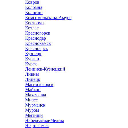
Ковров
Коломна
Колпино
Комсомольск-на-Амуре
Кострома
Котлас
Красногорск
Краснодар
Краснокамск
Красноярск
Кузнецк
Курган
Курск
Ленинск-Кузнецкий
Ливны
Липецк
Магнитогорск
Майкоп
Махачкала
Миасс
Мурманск
Муром
Мытищи
Набережные Челны
Нефтекамск