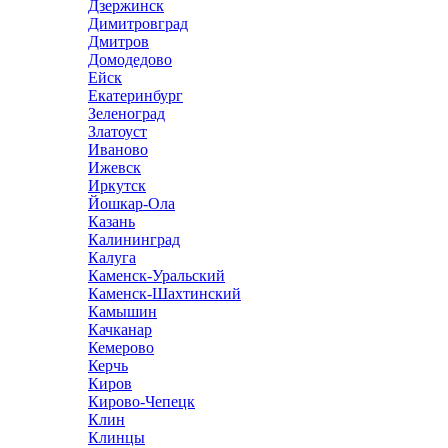
Дзержинск
Димитровград
Дмитров
Домодедово
Ейск
Екатеринбург
Зеленоград
Златоуст
Иваново
Ижевск
Иркутск
Йошкар-Ола
Казань
Калининград
Калуга
Каменск-Уральский
Каменск-Шахтинский
Камышин
Качканар
Кемерово
Керчь
Киров
Кирово-Чепецк
Клин
Клинцы