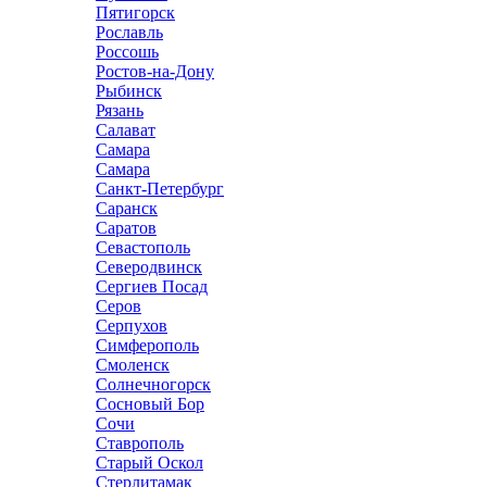
Пятигорск
Рославль
Россошь
Ростов-на-Дону
Рыбинск
Рязань
Салават
Самара
Самара
Санкт-Петербург
Саранск
Саратов
Севастополь
Северодвинск
Сергиев Посад
Серов
Серпухов
Симферополь
Смоленск
Солнечногорск
Сосновый Бор
Сочи
Ставрополь
Старый Оскол
Стерлитамак