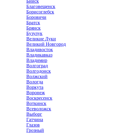
Бийск
Благовещенск
Борисоглебск
Боровичи
Братск
Брянск
Бузулук
Великие Луки
Великий Новгород
Владивосток
Владикавказ
Владимир
Волгоград
Волгодонск
Волжский
Вологда
Воркута
Воронеж
Воскресенск
Воткинск
Всеволожск
Выборг
Гатчина
Глазов
Грозный