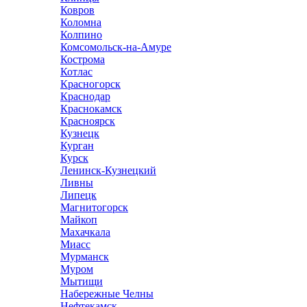
Ковров
Коломна
Колпино
Комсомольск-на-Амуре
Кострома
Котлас
Красногорск
Краснодар
Краснокамск
Красноярск
Кузнецк
Курган
Курск
Ленинск-Кузнецкий
Ливны
Липецк
Магнитогорск
Майкоп
Махачкала
Миасс
Мурманск
Муром
Мытищи
Набережные Челны
Нефтекамск