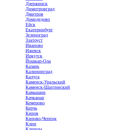
Дзержинск
Димитровград
Дмитров
Домодедово
Ейск
Екатеринбург
Зеленоград
Златоуст
Иваново
Ижевск
Иркутск
Йошкар-Ола
Казань
Калининград
Калуга
Каменск-Уральский
Каменск-Шахтинский
Камышин
Качканар
Кемерово
Керчь
Киров
Кирово-Чепецк
Клин
Клинцы