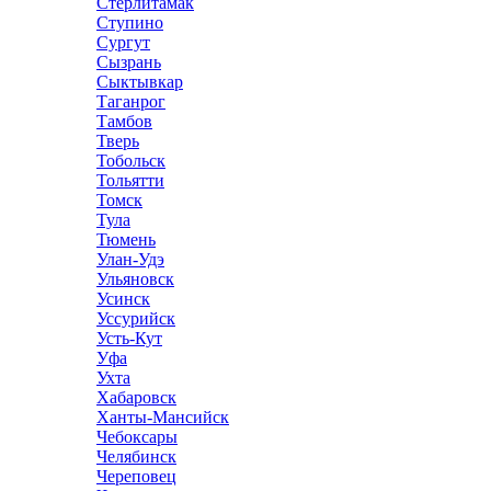
Стерлитамак
Ступино
Сургут
Сызрань
Сыктывкар
Таганрог
Тамбов
Тверь
Тобольск
Тольятти
Томск
Тула
Тюмень
Улан-Удэ
Ульяновск
Усинск
Уссурийск
Усть-Кут
Уфа
Ухта
Хабаровск
Ханты-Мансийск
Чебоксары
Челябинск
Череповец