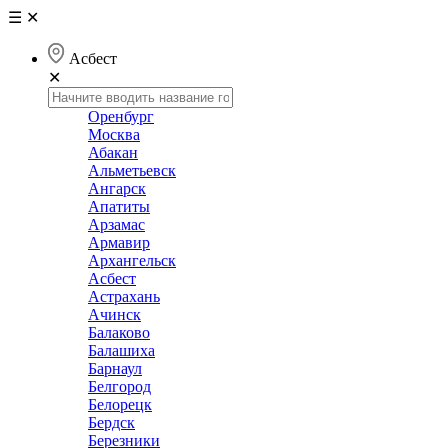
☰
✕
Асбест
✕
Оренбург
Москва
Абакан
Альметьевск
Ангарск
Апатиты
Арзамас
Армавир
Архангельск
Асбест
Астрахань
Ачинск
Балаково
Балашиха
Барнаул
Белгород
Белорецк
Бердск
Березники