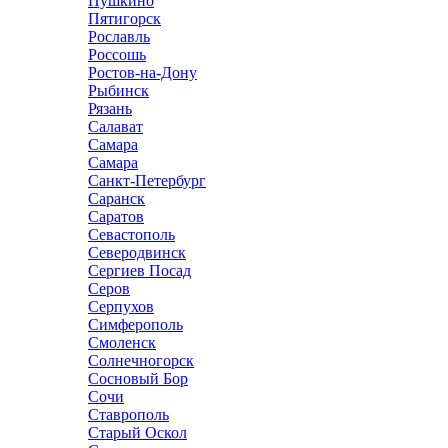
Пушкино
Пятигорск
Рославль
Россошь
Ростов-на-Дону
Рыбинск
Рязань
Салават
Самара
Самара
Санкт-Петербург
Саранск
Саратов
Севастополь
Северодвинск
Сергиев Посад
Серов
Серпухов
Симферополь
Смоленск
Солнечногорск
Сосновый Бор
Сочи
Ставрополь
Старый Оскол