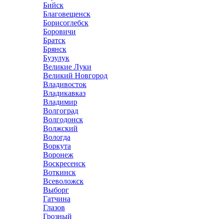
Бийск
Благовещенск
Борисоглебск
Боровичи
Братск
Брянск
Бузулук
Великие Луки
Великий Новгород
Владивосток
Владикавказ
Владимир
Волгоград
Волгодонск
Волжский
Вологда
Воркута
Воронеж
Воскресенск
Воткинск
Всеволожск
Выборг
Гатчина
Глазов
Грозный