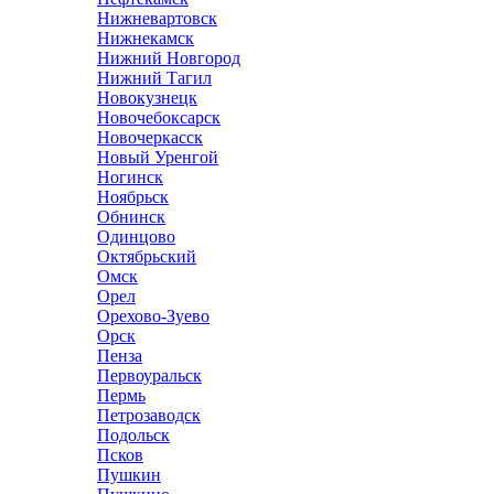
Нижневартовск
Нижнекамск
Нижний Новгород
Нижний Тагил
Новокузнецк
Новочебоксарск
Новочеркасск
Новый Уренгой
Ногинск
Ноябрьск
Обнинск
Одинцово
Октябрьский
Омск
Орел
Орехово-Зуево
Орск
Пенза
Первоуральск
Пермь
Петрозаводск
Подольск
Псков
Пушкин