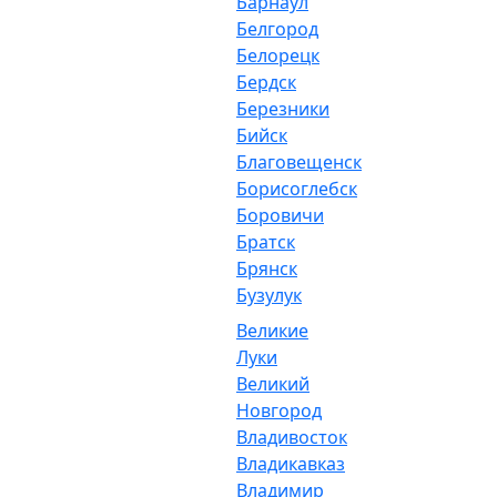
Барнаул
Белгород
Белорецк
Бердск
Березники
Бийск
Благовещенск
Борисоглебск
Боровичи
Братск
Брянск
Бузулук
Великие
Луки
Великий
Новгород
Владивосток
Владикавказ
Владимир