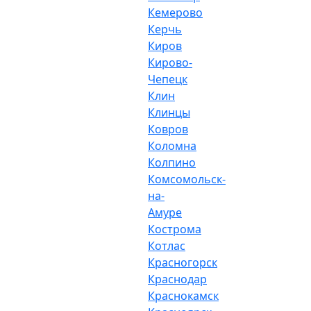
Кемерово
Керчь
Киров
Кирово-
Чепецк
Клин
Клинцы
Ковров
Коломна
Колпино
Комсомольск-
на-
Амуре
Кострома
Котлас
Красногорск
Краснодар
Краснокамск