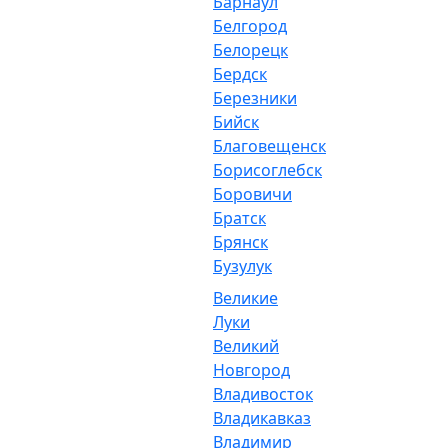
Барнаул
Белгород
Белорецк
Бердск
Березники
Бийск
Благовещенск
Борисоглебск
Боровичи
Братск
Брянск
Бузулук
Великие
Луки
Великий
Новгород
Владивосток
Владикавказ
Владимир