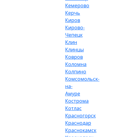
Кемерово
Керчь
Киров
Кирово-
Чепецк
Клин
Клинцы
Ковров
Коломна
Колпино
Комсомольск-
на-
Амуре
Кострома
Котлас
Красногорск
Краснодар
Краснокамск