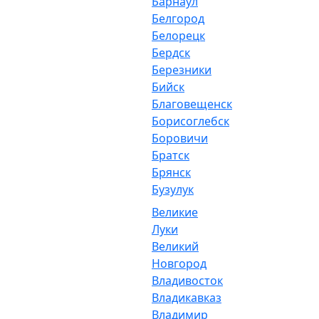
Барнаул
Белгород
Белорецк
Бердск
Березники
Бийск
Благовещенск
Борисоглебск
Боровичи
Братск
Брянск
Бузулук
Великие
Луки
Великий
Новгород
Владивосток
Владикавказ
Владимир