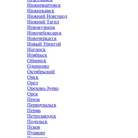
Нижневартовск
Нижнекамск
Нижний Новгород
Нижний Тагил
Новокузнецк
Новочебоксарск
Новочеркасск
Новый Уренгой
Ногинск
Ноябрьск
Обнинск
Одинцово
Октябрьский
Омск
Орел
Орехово-Зуево
Орск
Пенза
Первоуральск
Пермь
Петрозаводск
Подольск
Псков
Пушкин