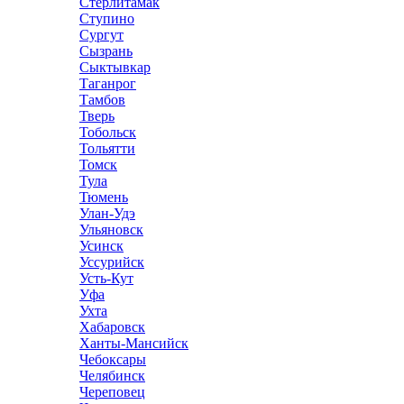
Стерлитамак
Ступино
Сургут
Сызрань
Сыктывкар
Таганрог
Тамбов
Тверь
Тобольск
Тольятти
Томск
Тула
Тюмень
Улан-Удэ
Ульяновск
Усинск
Уссурийск
Усть-Кут
Уфа
Ухта
Хабаровск
Ханты-Мансийск
Чебоксары
Челябинск
Череповец