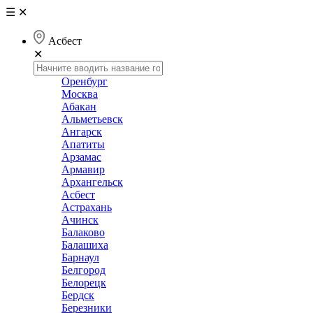
☰
✕
Асбест
✕
Оренбург
Москва
Абакан
Альметьевск
Ангарск
Апатиты
Арзамас
Армавир
Архангельск
Асбест
Астрахань
Ачинск
Балаково
Балашиха
Барнаул
Белгород
Белорецк
Бердск
Березники