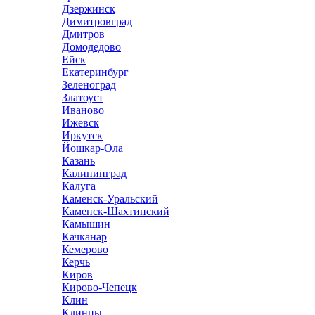
Дзержинск
Димитровград
Дмитров
Домодедово
Ейск
Екатеринбург
Зеленоград
Златоуст
Иваново
Ижевск
Иркутск
Йошкар-Ола
Казань
Калининград
Калуга
Каменск-Уральский
Каменск-Шахтинский
Камышин
Качканар
Кемерово
Керчь
Киров
Кирово-Чепецк
Клин
Клинцы