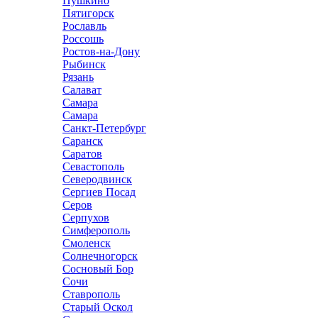
Пушкино
Пятигорск
Рославль
Россошь
Ростов-на-Дону
Рыбинск
Рязань
Салават
Самара
Самара
Санкт-Петербург
Саранск
Саратов
Севастополь
Северодвинск
Сергиев Посад
Серов
Серпухов
Симферополь
Смоленск
Солнечногорск
Сосновый Бор
Сочи
Ставрополь
Старый Оскол