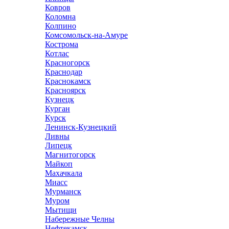
Ковров
Коломна
Колпино
Комсомольск-на-Амуре
Кострома
Котлас
Красногорск
Краснодар
Краснокамск
Красноярск
Кузнецк
Курган
Курск
Ленинск-Кузнецкий
Ливны
Липецк
Магнитогорск
Майкоп
Махачкала
Миасс
Мурманск
Муром
Мытищи
Набережные Челны
Нефтекамск