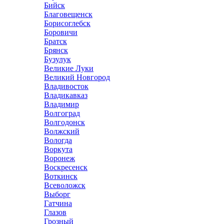
Бийск
Благовещенск
Борисоглебск
Боровичи
Братск
Брянск
Бузулук
Великие Луки
Великий Новгород
Владивосток
Владикавказ
Владимир
Волгоград
Волгодонск
Волжский
Вологда
Воркута
Воронеж
Воскресенск
Воткинск
Всеволожск
Выборг
Гатчина
Глазов
Грозный